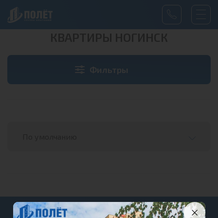
КВАРТИРЫ НОГИНСК
Этаж
Фильтры
Кол-во комнат
Отделка
Секция