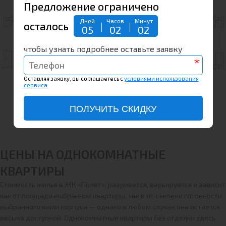
Предложение ограничено
Дней
Часов
Минут
осталось
05
02
02
чтобы узнать подробнее оставьте заявку
*
Оставляя заявку, вы соглашаетесь с
условиями использования
сервиса
ПОЛУЧИТЬ СКИДКУ
ЦЕНЫ НА ОДНОКОМНАТНЫЕ
КВАРТИРЫ
Стоимость жилья в ЖК «Полет», разумеется, варьируется и зависит
как от площади выбранной квартиры, так и от степени готовности
выбранного вами корпуса — однако в любом случае она остается
весьма доступной. Однокомнатные квартиры без отделки здесь