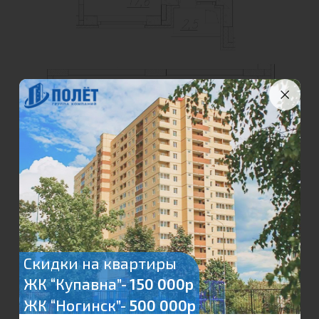
Скидки на квартиры
ЖК “Купавна”-
150 000р
ЖК “Ногинск”-
500 000р