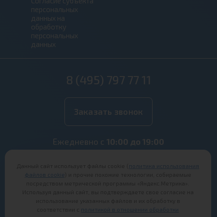
Согласие субъекта
персональных
данных на
обработку
персональных
данных
8 (495) 797 77 11
Заказать звонок
Ежедневно с
10:00 до 19:00
Офисы продаж:
Данный сайт использует файлы cookie (
политика использования
Ногинск, ул. Аэроклубная, 15
файлов cookie
) и прочие похожие технологии, собираемые
Старая Купавна, ул. Октябрьская, 26
посредством метрической программы «Яндекс.Метрика».
Используя данный сайт, вы подтверждаете свое согласие на
Информация на сайте не является публичной
использование указанных файлов и их обработку в
офертой
соответствии с
политикой в отношении обработки