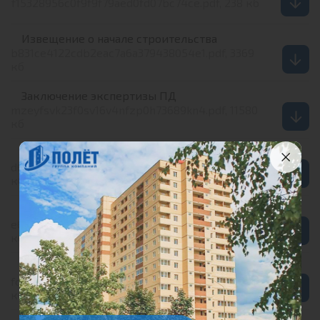
f15328956c0f9f9f79aed0fd07bc74ce.pdf, 238 кб
Извещение о начале строительства
b831ce4122cdb2eac7a6a379438054e1.pdf, 3369
кб
Заключение экспертизы ПД
mzeyfsvk23f0sv16v4nfzp0h73689kn4.pdf, 11580
кб
ЕГРН земучасток -Трудовая 19
d6ab6f3401cc2ce77338b8ed2b2ec2c7.pdf, 2072
кб
01-02-00 - т. 2 - 363-238-ПЗУ подпись
e640171d82f16d9662d65d6b63fc8f54.pdf, 15986
кб
Проектная декларация
fcbe27d938bae4b06caa62e7ae436568.pdf, 259
кб