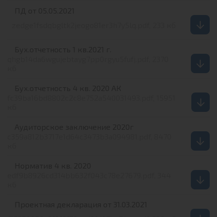
ПД от 05.05.2021
zedge1fsdqbgltk2jeogo81er3h7y5lq.pdf, 233 кб
Бух.отчетность 1 кв.2021 г.
qhgb14da6wgujebtayg7pp0rgyu5fufj.pdf, 2370
кб
Бух.отчетность 4 кв. 2020 АК
fc39ba16bd8802c2c8e752a540031493.pdf, 15951
кб
Аудиторское заключение 2020г
c359a812b3717e1d64c3473b3a094981.pdf, 8470
кб
Норматив 4 кв. 2020
edf9b8926cd314bb632f043c78e27679.pdf, 344
кб
Проектная декларация от 31.03.2021