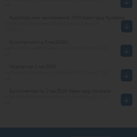
кб
Аудиторское заключение 2019 Авангард Купавна
c99c9390509c90ee450edc50eb0ceafd.pdf,
12005 кб
бухотчетность 3 кв.2020г.
aa8baf2b5b3e8f90e08e0c1d4cf4f83e.pdf, 2303
кб
Норматив 2 кв.2020
5a9542692016d6de352d89e920747c25.pdf, 359
кб
Бух.отчетность 2 кв.2020 Авангард Купавна
fe3e7b33926dbb00ad98dbcf52fc9835.pdf, 2293
кб