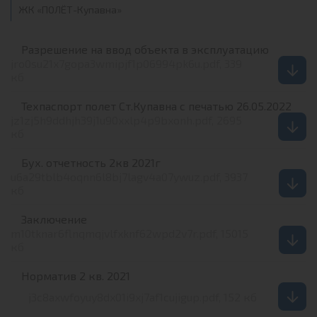
ЖК «ПОЛЁТ-Купавна»
Разрешение на ввод объекта в эксплуатацию
jro0su21x7gopa3wmipjf1p06994pk6u.pdf, 339
кб
Техпаспорт полет Ст.Купавна с печатью 26.05.2022
jz1zj5h9ddhjh39j1u90xxlp4p9bxonh.pdf, 2695
кб
Бух. отчетность 2кв 2021г
u6a29tblb4oqnn6l8bj7lagv4a07ywuz.pdf, 3937
кб
Заключение
m10tknar6flnqmqjvlfxknf62wpd2v7r.pdf, 15015
кб
Норматив 2 кв. 2021
j3c8axwfoyuy8dx01i9xj7af1cujigup.pdf, 152 кб