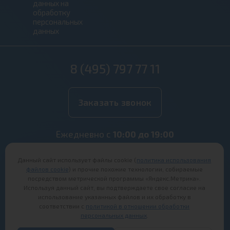
данных на
обработку
персональных
данных
8 (495) 797 77 11
Заказать звонок
Ежедневно с
10:00 до 19:00
Офисы продаж:
Данный сайт использует файлы cookie (
политика использования
Ногинск, ул. Аэроклубная, 15
файлов cookie
) и прочие похожие технологии, собираемые
Старая Купавна, ул. Октябрьская, 26
посредством метрической программы «Яндекс.Метрика».
Используя данный сайт, вы подтверждаете свое согласие на
Информация на сайте не является публичной
использование указанных файлов и их обработку в
офертой
соответствии с
политикой в отношении обработки
персональных данных
.