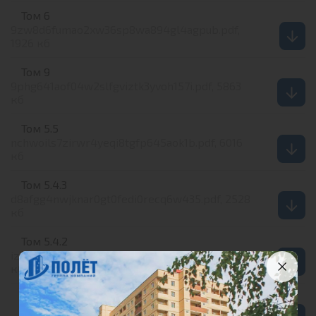
Том 6
9zw8d6fumao2xw36sp8wa894gl4agpub.pdf,
1926 кб
Том 9
9phg641aof04w2slfgviztk3yvoh157i.pdf, 5863
кб
Том 5.5
nchwoils7zirwr4yeqi8tgfp645aok1b.pdf, 6016
кб
Том 5.4.3
d8afgg4nwjknar0gt0fedi0recq6w435.pdf, 2528
кб
Том 5.4.2
izb034anuknq07grahqjxc1h9nu5sctp.pdf, 1276
кб
Том 5.4.1