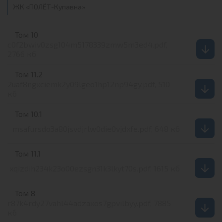
ЖК «ПОЛЁТ-Купавна»
Том 10
c0f2bwiv0zsg104m5178339zmw5m3ed4.pdf,
2766 кб
Том 11.2
2uaf8ngxciemk2y09lgeo1hp12np94gy.pdf, 510
кб
Том 10.1
msafursdo3a80jsvdjrlw0die0vjdxfe.pdf, 648 кб
Том 11.1
xqizdih234k23o00ezsgn31k3lkyt70s.pdf, 1615 кб
Том 8
r87k4rdy27vahl44adzaxos7gpvilbyy.pdf, 7885
кб