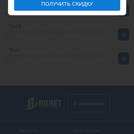
Том 4.1
ПОЛУЧИТЬ СКИДКУ
ec9hx5y5xhnmlbtea9fejxgjs63i1epg.pdf, 6283
кб
Том 2
bt0hdoke8zsur180hiyoaq2p6d74x60i.pdf, 5567
кб
Том 1
2lf1prd510edfrp49ahavddqkws5811p.pdf, 15206
кб
О компании
Проекты
Офис продаж