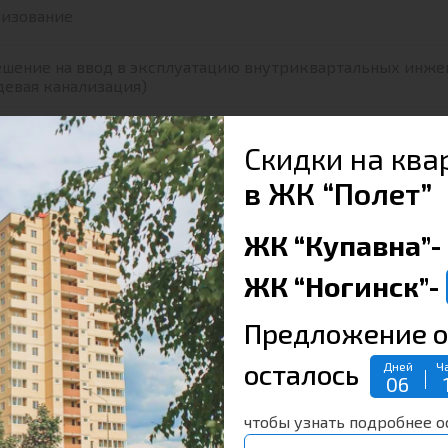
лизование
ешение на ввод в эксплуатацию внутриквартальных инже
евая канализация)
ешение на ввод в эксплуатацию внутриквартальных инже
Скидки на ква
в ЖК “Полет”
шение на ввод в эксплуатацию очистных ливниевых кана
ца, электрического шкафа
ЖК “Купавна”-
ЖК “Ногинск”-
Предложение о
осталось
Дней
Ч
06
чтобы узнать подробнее о