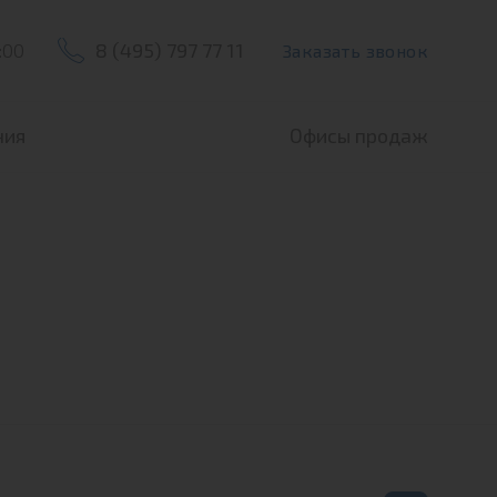
:00
8 (495) 797 77 11
Заказать звонок
ния
Офисы продаж
Офис продаж ЖК По
Офис продаж ЖК По