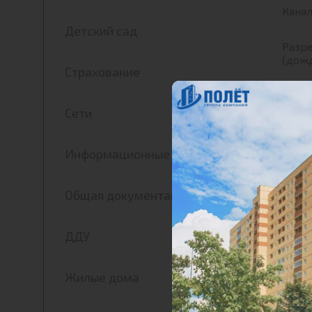
Кана
Детский сад
Разр
(дожд
Страхование
Разр
Сети
Разре
колод
Информационные письма
Общая документация
ДДУ
Жилые дома