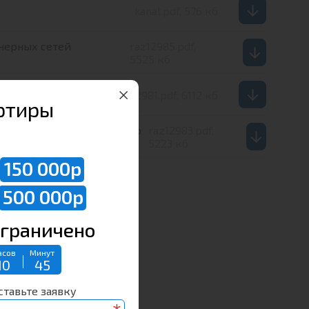
kanal.pdf, 576 кб
нерных сетей
raz12985.pdf,
5525 кб
нерных сетей
raz12981.pdf, 6112 кб
ртиры
лизаций, соединительного
raz12983.pdf,
5223 кб
150 000р
500 000р
граничено
асов
Минут
10
45
ставьте заявку