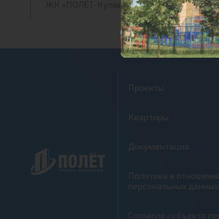
ЖК «ПОЛЁТ-Купавна»
Проекты
Квартиры
Документация
Политика в отношени
персональных данных
Согласие субъекта п