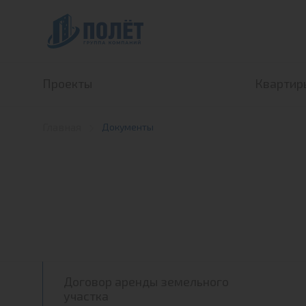
Проекты
Квартир
ЖК «Полет Ногинск»
Кварти
Главная
Документы
ЖК «ПОЛЁТ-Купавна»
Кварти
Загородная недвижимость
Договор аренды земельного
участка