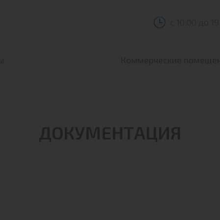
с 10:00 до 19
ы
Коммерческие помеще
ры ЖК Полет Купавна
Аренда
ры ЖК Полет Ногинск
ДОКУМЕНТАЦИЯ