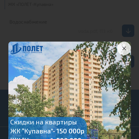
ЖК «ПОЛЁТ-Купавна»
Водоснабжение
voda.pdf, 113 кб
Разрешение на ввод в эксплуатацию сети
водопровод
raz12982.pdf, 5469 кб
О компании
Скидки на квартиры
ЖК “Купавна”-
150 000р
Проекты
Офис продаж