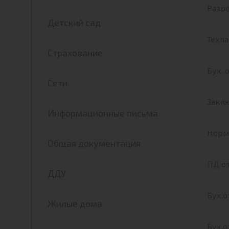
Разре
Детский сад
Техпа
Страхование
Бух. 
Сети
Закл
Информационные письма
Норма
Общая документация
ПД от
ДДУ
Бух.о
Жилые дома
Бух.о