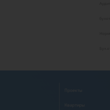
Аудит
бухот
Норма
Бух.о
Проекты
Квартиры