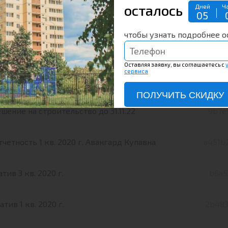
осталось
Дней
Ч
05
ктная декларация
fcbe2
чтобы узнать подробнее о
о Госстройнадзор об отсутствии обязанности получения
Оставляя заявку, вы соглашаетесь с
сервиса
9.01.15
fa8d95
ПОЛУЧИТЬ СКИДКУ
шение на строительство до 31.11.22
9b7e
тчетность 1 кв. 2020 г. Авангард Купавна
a451b
тив 3 кв. 2020 г.
b6a5
тив 1 кв. 2020 г.
2b483