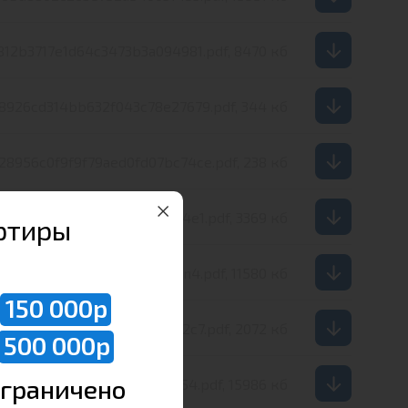
812b3717e1d64c3473b3a094981.pdf, 8470 кб
8926cd314bb632f043c78e27679.pdf, 344 кб
328956c0f9f9f79aed0fd07bc74ce.pdf, 238 кб
e4122cdb2eac7a6a379438054e1.pdf, 3369 кб
ртиры
vk23f0sv16v4nfzp0h73689kn4.pdf, 11580 кб
150 000р
3401cc2ce77338b8ed2b2ec2c7.pdf, 2072 кб
500 000р
граничено
1d82f16d9662d65d6b63fc8f54.pdf, 15986 кб