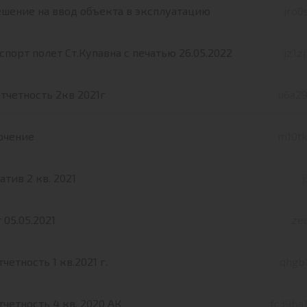
шение на ввод объекта в эксплуатацию
jro0
спорт полет Ст.Купавна с печатью 26.05.2022
jz1z
отчетность 2кв 2021г
u6a29
ючение
m10tk
тив 2 кв. 2021
 05.05.2021
ze
тчетность 1 кв.2021 г.
qhgb1
тчетность 4 кв. 2020 АК
fc39ba