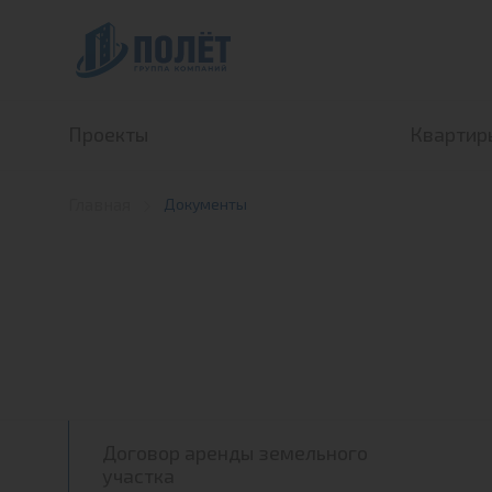
Проекты
Квартир
ЖК «Полет Ногинск»
Кварти
Главная
Документы
ЖК «ПОЛЁТ-Купавна»
Кварти
Загородная недвижимость
Договор аренды земельного
участка