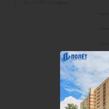
ЖК «ПОЛЁТ-Купавна»
Ауди
Норма
Проек
Извещ
Закл
ЕГРН 
01-02