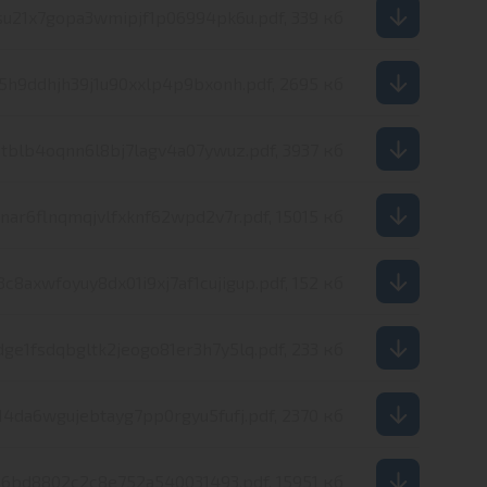
su21x7gopa3wmipjf1p06994pk6u.pdf, 339 кб
j5h9ddhjh39j1u90xxlp4p9bxonh.pdf, 2695 кб
tblb4oqnn6l8bj7lagv4a07ywuz.pdf, 3937 кб
nar6flnqmqjvlfxknf62wpd2v7r.pdf, 15015 кб
j3c8axwfoyuy8dx01i9xj7af1cujigup.pdf, 152 кб
dge1fsdqbgltk2jeogo81er3h7y5lq.pdf, 233 кб
4da6wgujebtayg7pp0rgyu5fufj.pdf, 2370 кб
16bd8802c2c8e752a540031493.pdf, 15951 кб