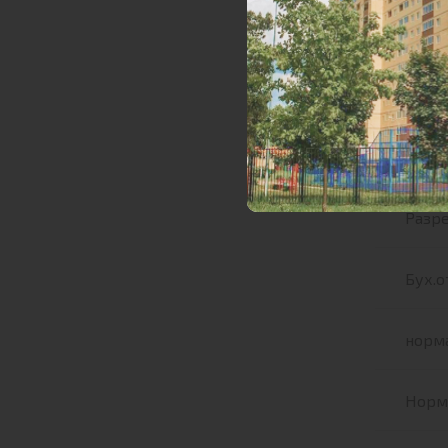
Прое
Письм
ЗОСТ
ГПЗУ 1
Разре
Бух.о
норма
Норма