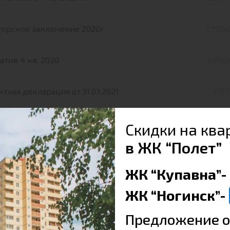
торское заключение 2020г
c359a
тив 4 кв. 2020
edf9b
тная декларация от 31.03.2021
f15
ение о начале строительства
b831c
Скидки на ква
в ЖК “Полет”
ючение экспертизы ПД
mzeyfs
ЖК “Купавна”-
земучасток -Трудовая 19
d6ab6f
ЖК “Ногинск”-
Предложение о
-00 - т. 2 - 363-238-ПЗУ подпись
e64017