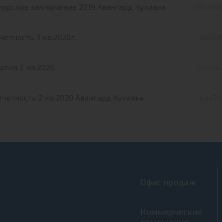
орское заключение 2019 Авангард Купавна
c99c939
четность 3 кв.2020г.
aa8ba
тив 2 кв.2020
5a954
тчетность 2 кв.2020 Авангард Купавна
fe3e7b
Офис продаж
Коммерческие