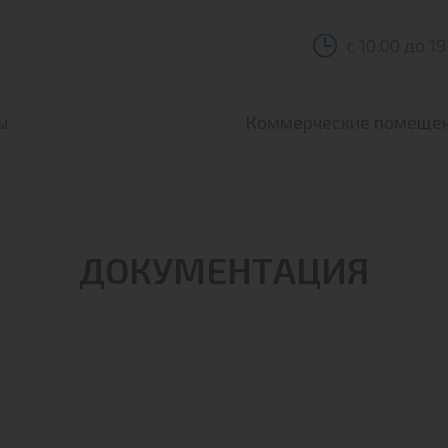
с 10:00 до 19
ы
Коммерческие помеще
ры ЖК Полет Купавна
Аренда
ры ЖК Полет Ногинск
ДОКУМЕНТАЦИЯ