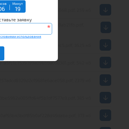
асов
Минут
06
19
7d938bae4b06caa62e7ae436568.pdf, 259 кб
ставьте заявку
4c66caa74b7f23f9bb73e0a1a9ab21fb.pdf,
*
606 кб
условиями использования
4492606f0ec8e144699036dec5.pdf, 3625 кб
97a5fc1c7539799a096b9a098381.pdf, 542 кб
257adcd8329d2cf9681e6ace058.pdf, 2379 кб
3be5962a005ffd64f5b1df7577e9.pdf, 385 кб
0af93b43bdf85b0af228d49daba.pdf, 373 кб