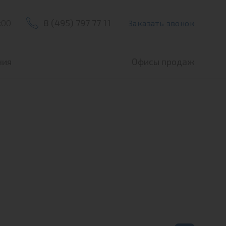
:00
8 (495) 797 77 11
Заказать звонок
ния
Офисы продаж
Офис продаж ЖК По
Офис продаж ЖК По