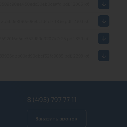
0509c90ee450edc50eb0ceafd.pdf, 12005 кб
f2b5b3e8f90e08e0c1d4cf4f83e.pdf, 2303 кб
2692016d6de352d89e920747c25.pdf, 359 кб
33926dbb00ad98dbcf52fc9835.pdf, 2293 кб
8 (495) 797 77 11
Заказать звонок